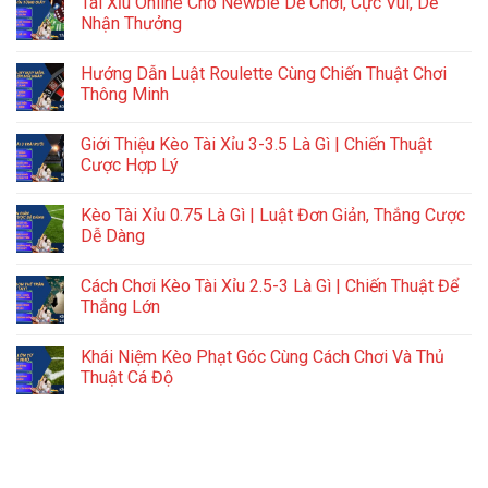
Tài Xỉu Online Cho Newbie Dễ Chơi, Cực Vui, Dễ
nâng
Thắng:
Nhận Thưởng
cao
Bí
tỷ
Quyết
lệ
Hướng Dẫn Luật Roulette Cùng Chiến Thuật Chơi
Cho
thắng
Thông Minh
Người
Mới
Bắt
Giới Thiệu Kèo Tài Xỉu 3-3.5 Là Gì | Chiến Thuật
Đầu
Cược Hợp Lý
Kèo Tài Xỉu 0.75 Là Gì | Luật Đơn Giản, Thắng Cược
Dễ Dàng
Cách Chơi Kèo Tài Xỉu 2.5-3 Là Gì | Chiến Thuật Để
Thắng Lớn
Khái Niệm Kèo Phạt Góc Cùng Cách Chơi Và Thủ
Thuật Cá Độ