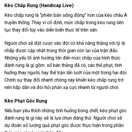
Kèo Chấp Rung (Handicap Live)
Kèo chấp rung là “phiên bản sống động” hơn của kèo châu Á
truyền thống. Thay vì cố định, mức chấp trong kèo rung liên
tục thay đổi tùy vào diễn biến thực tế trên sân.
Người chơi sẽ đặt cược vào đội có khả năng thắng với tỷ lệ
chấp được cập nhật trong thời gian còn lại của trận đấu.
Những yếu tố ảnh hưởng lớn đến mức chấp của hình thức
đánh rung là gì gồm: số bàn thắng đã có, các thẻ phạt, tình
huống thay người, hay thế trận lấn lướt của một trong hai đội.
Chính sự thay đổi nhanh chóng này khiến kèo chấp rung trở
nên hấp dẫn và đòi hỏi phản xạ cực nhanh từ người chơi.
Kèo Phạt Góc Rung
Nếu bạn yêu thích những tình huống bóng chết, kèo phạt góc
đánh rung là gì này sẽ là lựa chọn đáng thử. Người chơi sẽ
dự đoán số lượng quả phạt góc được thực hiện trong phần