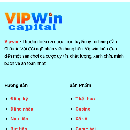
Vipwin
- Thương hiệu cá cược trực tuyến uy tín hàng đầu
Châu Á. Với đội ngũ nhân viên hùng hậu, Vipwin luôn đem
đến một sân chơi cá cược uy tín, chất lượng, xanh chín, minh
bạch và an toàn nhất.
Hướng dẫn
Sản Phẩm
Đăng ký
Thể thao
Đăng nhập
Casino
Nạp tiền
Xổ số
Rút tiền
Game bài