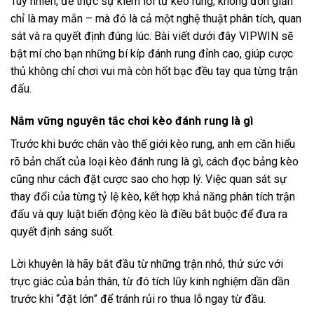
Tuy nhiên, để thực sự kiếm lời từ kèo rung, không đơn giản
chỉ là may mắn – mà đó là cả một nghệ thuật phân tích, quan
sát và ra quyết định đúng lúc. Bài viết dưới đây VIPWIN sẽ
bật mí cho bạn những bí kíp đánh rung đỉnh cao, giúp cược
thủ không chỉ chơi vui mà còn hốt bạc đều tay qua từng trận
đấu.
Nắm vững nguyên tắc chơi kèo đánh rung là gì
Trước khi bước chân vào thế giới kèo rung, anh em cần hiểu
rõ bản chất của loại kèo đánh rung là gì, cách đọc bảng kèo
cũng như cách đặt cược sao cho hợp lý. Việc quan sát sự
thay đổi của từng tỷ lệ kèo, kết hợp khả năng phân tích trận
đấu và quy luật biến động kèo là điều bắt buộc để đưa ra
quyết định sáng suốt.
Lời khuyên là hãy bắt đầu từ những trận nhỏ, thử sức với
trực giác của bản thân, từ đó tích lũy kinh nghiệm dần dần
trước khi “đặt lớn” để tránh rủi ro thua lỗ ngay từ đầu.