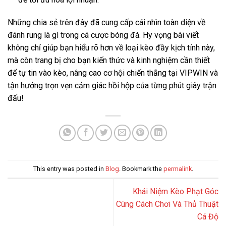
Những chia sẻ trên đây đã cung cấp cái nhìn toàn diện về
đánh rung là gì trong cá cược bóng đá. Hy vọng bài viết
không chỉ giúp bạn hiểu rõ hơn về loại kèo đầy kịch tính này,
mà còn trang bị cho bạn kiến thức và kinh nghiệm cần thiết
để tự tin vào kèo, nâng cao cơ hội chiến thắng tại VIPWIN và
tận hưởng trọn vẹn cảm giác hồi hộp của từng phút giây trận
đấu!
This entry was posted in
Blog
. Bookmark the
permalink
.
Khái Niệm Kèo Phạt Góc
Cùng Cách Chơi Và Thủ Thuật
Cá Độ