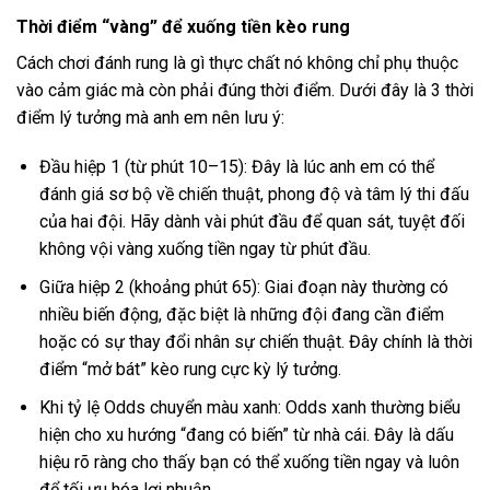
Thời điểm “vàng” để xuống tiền kèo rung
Cách chơi đánh rung là gì thực chất nó không chỉ phụ thuộc
vào cảm giác mà còn phải đúng thời điểm. Dưới đây là 3 thời
điểm lý tưởng mà anh em nên lưu ý:
Đầu hiệp 1 (từ phút 10–15): Đây là lúc anh em có thể
đánh giá sơ bộ về chiến thuật, phong độ và tâm lý thi đấu
của hai đội. Hãy dành vài phút đầu để quan sát, tuyệt đối
không vội vàng xuống tiền ngay từ phút đầu.
Giữa hiệp 2 (khoảng phút 65): Giai đoạn này thường có
nhiều biến động, đặc biệt là những đội đang cần điểm
hoặc có sự thay đổi nhân sự chiến thuật. Đây chính là thời
điểm “mở bát” kèo rung cực kỳ lý tưởng.
Khi tỷ lệ Odds chuyển màu xanh: Odds xanh thường biểu
hiện cho xu hướng “đang có biến” từ nhà cái. Đây là dấu
hiệu rõ ràng cho thấy bạn có thể xuống tiền ngay và luôn
để tối ưu hóa lợi nhuận.