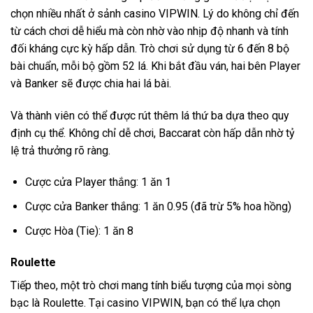
chọn nhiều nhất ở sảnh casino VIPWIN. Lý do không chỉ đến
từ cách chơi dễ hiểu mà còn nhờ vào nhịp độ nhanh và tính
đối kháng cực kỳ hấp dẫn. Trò chơi sử dụng từ 6 đến 8 bộ
bài chuẩn, mỗi bộ gồm 52 lá. Khi bắt đầu ván, hai bên Player
và Banker sẽ được chia hai lá bài.
Và thành viên có thể được rút thêm lá thứ ba dựa theo quy
định cụ thể. Không chỉ dễ chơi, Baccarat còn hấp dẫn nhờ tỷ
lệ trả thưởng rõ ràng.
Cược cửa Player thắng: 1 ăn 1
Cược cửa Banker thắng: 1 ăn 0.95 (đã trừ 5% hoa hồng)
Cược Hòa (Tie): 1 ăn 8
Roulette
Tiếp theo, một trò chơi mang tính biểu tượng của mọi sòng
bạc là Roulette. Tại casino VIPWIN, bạn có thể lựa chọn