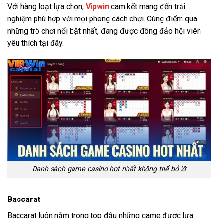
Với hàng loạt lựa chọn,
Vipwin
cam kết mang đến trải
nghiệm phù hợp với mọi phong cách chơi. Cùng điểm qua
những trò chơi nổi bật nhất, đang được đông đảo hội viên
yêu thích tại đây.
Danh sách game casino hot nhất không thể bỏ lỡ
Baccarat
Baccarat luôn nằm trong top đầu những game được lựa