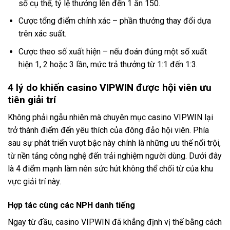
số cụ thể, tỷ lệ thưởng lên đến 1 ăn 150.
Cược tổng điểm chính xác – phần thưởng thay đổi dựa
trên xác suất.
Cược theo số xuất hiện – nếu đoán đúng một số xuất
hiện 1, 2 hoặc 3 lần, mức trả thưởng từ 1:1 đến 1:3.
4 lý do khiến casino VIPWIN được hội viên ưu
tiên giải trí
Không phải ngẫu nhiên mà chuyên mục casino VIPWIN lại
trở thành điểm đến yêu thích của đông đảo hội viên. Phía
sau sự phát triển vượt bậc này chính là những ưu thế nổi trội,
từ nền tảng công nghệ đến trải nghiệm người dùng. Dưới đây
là 4 điểm mạnh làm nên sức hút không thể chối từ của khu
vực giải trí này.
Hợp tác cùng các NPH danh tiếng
Ngay từ đầu, casino VIPWIN đã khẳng định vị thế bằng cách