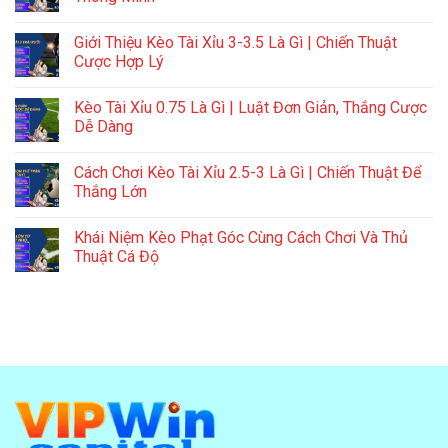
Mới
Bắt
Giới Thiệu Kèo Tài Xỉu 3-3.5 Là Gì | Chiến Thuật
Đầu
Cược Hợp Lý
Kèo Tài Xỉu 0.75 Là Gì | Luật Đơn Giản, Thắng Cược
Dễ Dàng
Cách Chơi Kèo Tài Xỉu 2.5-3 Là Gì | Chiến Thuật Để
Thắng Lớn
Khái Niệm Kèo Phạt Góc Cùng Cách Chơi Và Thủ
Thuật Cá Độ